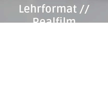
Lehrformat //
Realfilm